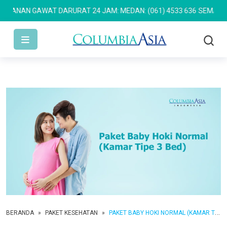
NAN GAWAT DARURAT 24 JAM: MEDAN: (061) 4533 636
SEMARANG: (
BERANDA
»
PAKET KESEHATAN
»
PAKET BABY HOKI NORMAL (KAMAR TIPE 3 BED)