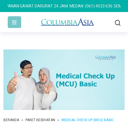
YANAN GAWAT DARURAT 24 JAM: MEDAN: (061) 4533 636
SEMARANG: 
BERANDA
»
PAKET KESEHATAN
»
MEDICAL CHECK UP (MCU) BASIC