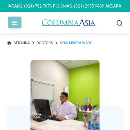
MARANG: (024) 762 7676
PULOMAS: (021) 2955 9499
AKSARA: 150 10
BERANDA
DOCTORS
SYAH MIRSYA WARLI