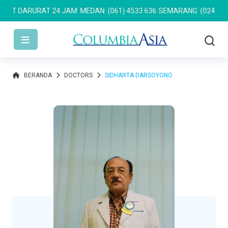
DARURAT 24 JAM: MEDAN: (061) 4533 636
SEMARANG: (024) 762 76
BERANDA
DOCTORS
SIDHARTA DARSOYONO