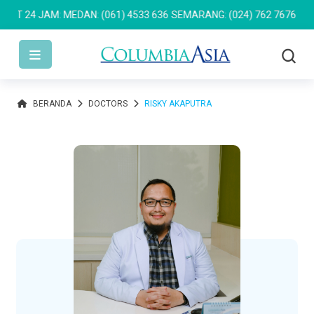
24 JAM: MEDAN: (061) 4533 636
SEMARANG: (024) 762 7676
PULOMA
BERANDA
DOCTORS
RISKY AKAPUTRA