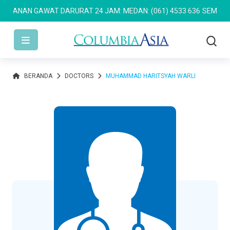
YANAN GAWAT DARURAT 24 JAM: MEDAN: (061) 4533 636
SEMARANG: 
BERANDA
DOCTORS
MUHAMMAD HARITSYAH WARLI