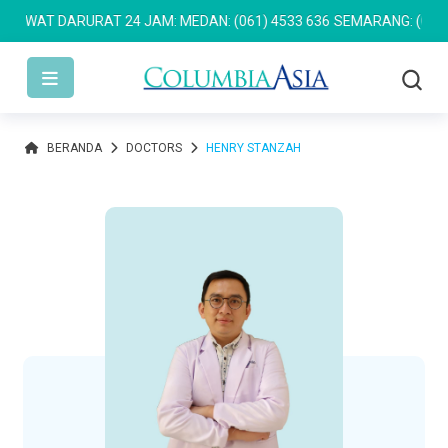
WAT DARURAT 24 JAM: MEDAN: (061) 4533 636
SEMARANG: (024) 76
BERANDA
DOCTORS
HENRY STANZAH