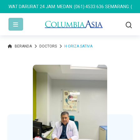
AT DARURAT 24 JAM: MEDAN: (061) 4533 636
SEMARANG: (024) 76
BERANDA
DOCTORS
H ORIZA SATIVA