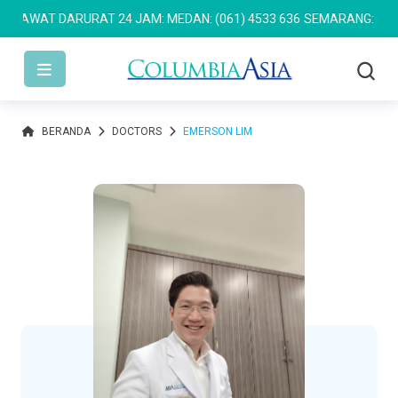
WAT DARURAT 24 JAM: MEDAN: (061) 4533 636
SEMARANG: (024) 7
BERANDA
DOCTORS
EMERSON LIM