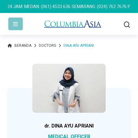
4 JAM: MEDAN: (061) 4533 636
SEMARANG: (024) 762 7676
PULOMAS
BERANDA
DOCTORS
DINA AYU APRIANI
dr. DINA AYU APRIANI
MEDICAL OFFICER