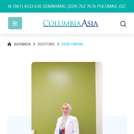
 (061) 4533 636
SEMARANG: (024) 762 7676
PULOMAS: (021) 2955 
BERANDA
DOCTORS
DEWI FIBRINI