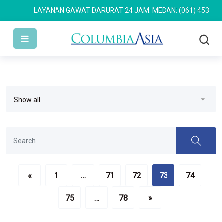
LAYANAN GAWAT DARURAT 24 JAM: MEDAN: (061) 4533 636
«
1
…
71
72
73
74
75
…
78
»