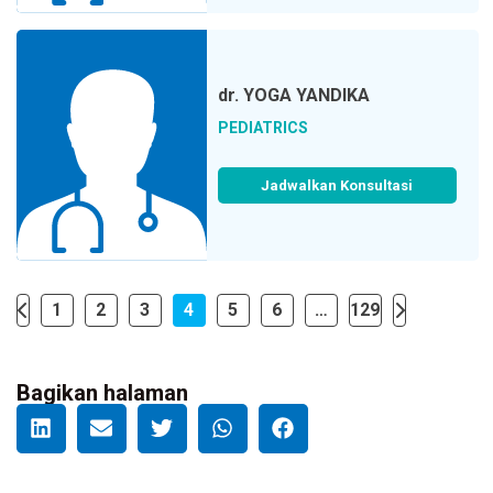
dr.
YOGA YANDIKA
PEDIATRICS
Jadwalkan Konsultasi
1
2
3
4
5
6
…
129
Bagikan halaman