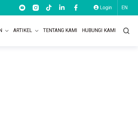
AS: (021) 2955 9499
AKSARA: 150 101
BSD: (021) 5569 1777
Login
EN
N
ARTIKEL
TENTANG KAMI
HUBUNGI KAMI