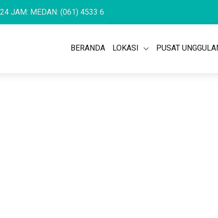
M: MEDAN: (061) 4533 636
SEMARANG: (024) 762 7676
PULOM
BERANDA
LOKASI
PUSAT UNGGULA