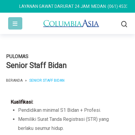
LAYANAN GAWAT DARURAT 24 JAM: MEDAN: (061) 4533 636
S
PULOMAS
Senior Staff Bidan
BERANDA
»
SENIOR STAFF BIDAN
Kualifikasi:
Pendidikan minimal S1 Bidan + Profesi.
Memiliki Surat Tanda Registrasi (STR) yang
berlaku seumur hidup.