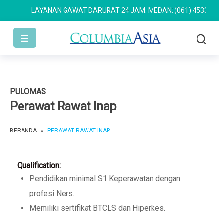
LAYANAN GAWAT DARURAT 24 JAM: MEDAN: (061) 4533 636
S
PULOMAS
Perawat Rawat Inap
BERANDA
»
PERAWAT RAWAT INAP
Qualification:
Pendidikan minimal S1 Keperawatan dengan
profesi Ners.
Memiliki sertifikat BTCLS dan Hiperkes.