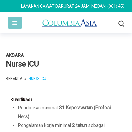
LAYANAN GAWAT DARURAT 24 JAM: MEDAN: (061) 4533 636
AKSARA
Nurse ICU
BERANDA
»
NURSE ICU
Kualifikasi:
Pendidikan minimal
S1 Keperawatan (Profesi
Ners)
.
Pengalaman kerja minimal
2 tahun
sebagai