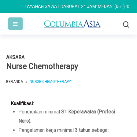
LAYANAN GAWAT DARURAT 24 JAM: MEDAN: (061) 4533 63
AKSARA
Nurse Chemotherapy
BERANDA
»
NURSE CHEMOTHERAPY
Kualifikasi:
Pendidikan minimal
S1 Keperawatan (Profesi
Ners)
.
Pengalaman kerja minimal
3 tahun
sebagai