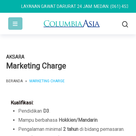
LAYANAN GAWAT DARURAT 24 JAM: MEDAN: (061) 4533 636
AKSARA
Marketing Charge
BERANDA
»
MARKETING CHARGE
Kualifikasi:
Pendidikan
D3
.
Mampu berbahasa
Hokkien/Mandarin
.
Pengalaman minimal
2 tahun
di bidang pemasaran.