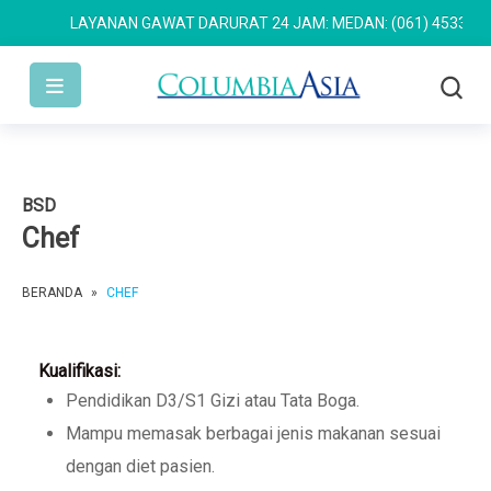
LAYANAN GAWAT DARURAT 24 JAM: MEDAN: (061) 4533 636
S
BSD
Chef
BERANDA
»
CHEF
Kualifikasi:
Pendidikan D3/S1 Gizi atau Tata Boga.
Mampu memasak berbagai jenis makanan sesuai
dengan diet pasien.