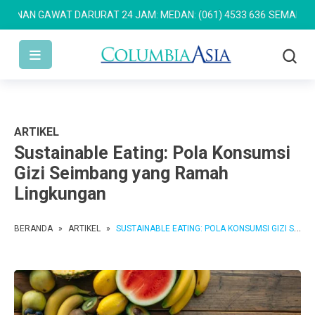
N GAWAT DARURAT 24 JAM: MEDAN: (061) 4533 636
SEMARANG: (024
ARTIKEL
Sustainable Eating: Pola Konsumsi
Gizi Seimbang yang Ramah
Lingkungan
BERANDA
»
ARTIKEL
»
SUSTAINABLE EATING: POLA KONSUMSI GIZI SEIMBANG YANG RAMAH LINGKUNGAN