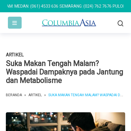
MEDAN: (061) 4533 636
SEMARANG: (024) 762 7676
PULOMAS: (021)
ARTIKEL
Suka Makan Tengah Malam?
Waspadai Dampaknya pada Jantung
dan Metabolisme
BERANDA
»
ARTIKEL
»
SUKA MAKAN TENGAH MALAM? WASPADAI DAMPAKNYA PADA JANTUNG DAN METABOLISME