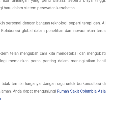
da tantangan yang perlu diatasi, seperti biaya tinggi,
ogi baru dalam sistem perawatan kesehatan.
n personal dengan bantuan teknologi seperti terapi gen, AI
Kolaborasi global dalam penelitian dan inovasi akan terus
dern telah mengubah cara kita mendeteksi dan mengobati
nologi memainkan peran penting dalam meningkatkan hasil
 tidak ternilai harganya. Jangan ragu untuk berkonsultasi di
alaman,
Anda dapat mengunjungi
Rumah Sakit Columbia Asia
n
.