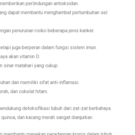
memberikan perlindungan antioksidan.
en, yang dapat membantu menghambat pertumbuhan sel
ngan penurunan risiko beberapa jenis kanker.
tetapi juga berperan dalam fungsi sistem imun.
aya akan vitamin D.
an sinar matahari yang cukup.
an dan memiliki sifat anti-inflamasi.
erah, dan cokelat hitam.
dukung detoksifikasi tubuh dari zat-zat berbahaya.
, quinoa, dan kacang merah sangat dianjurkan.
ang membantu menekan peradangan kronis dalam tubuh.