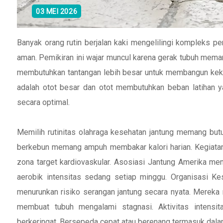
03 MEI 2026
Banyak orang rutin berjalan kaki mengelilingi kompleks p
aman. Pemikiran ini wajar muncul karena gerak tubuh mem
membutuhkan tantangan lebih besar untuk membangun kekua
adalah otot besar dan otot membutuhkan beban latihan y
secara optimal.
Memilih rutinitas olahraga kesehatan jantung memang butuh
berkebun memang ampuh membakar kalori harian. Kegiatan
zona target kardiovaskular. Asosiasi Jantung Amerika me
aerobik intensitas sedang setiap minggu. Organisasi Ke
menurunkan risiko serangan jantung secara nyata. Mereka
membuat tubuh mengalami stagnasi. Aktivitas intensi
berkeringat. Bersepeda cepat atau berenang termasuk dalam