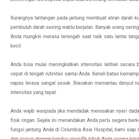
Kurangnya tantangan pada jantung membuat aliran darah k
pembuluh darah seiring waktu berjalan. Banyak orang sering
Anda mungkin merasa terengah saat naik satu lantai tangg
kecil.
Anda bisa mulai meningkatkan intensitas latihan secara 
cepat di tengah rutinitas santai Anda. Kenali batas kemampu
napas terasa sangat sesak. Biasakan memantau denyut n
intensitas yang tepat.
Anda wajib waspada jika mendadak merasakan nyeri dada, p
fisik ringan. Gejala ini menandakan Anda perlu segera be
fungsi jantung Anda di Columbia Asia Hospital, kami sia
dan sesuai dengan kondisi spesifik tubuh Anda secara tepa