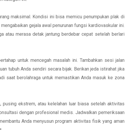
urang maksimal. Kondisi ini bisa memicu penumpukan plak di
 mengabaikan gejala awal penurunan fungsi kardiovaskular ini.
a atau merasa detak jantung berdebar cepat setelah berlari
bertahap untuk mencegah masalah ini. Tambahkan sesi jalan
an tubuh Anda sendiri secara bijak. Berikan jeda istirahat jika
adi saat berolahraga untuk memastikan Anda masuk ke zona
using ekstrem, atau kelelahan luar biasa setelah aktivitas
rkonsultasi dengan profesional medis. Jadwalkan pemeriksaan
p membantu Anda menyusun program aktivitas fisik yang aman
t.