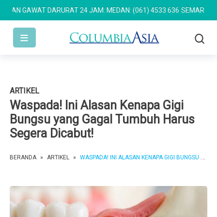
 GAWAT DARURAT 24 JAM: MEDAN: (061) 4533 636
SEMARANG: (024)
ARTIKEL
Waspada! Ini Alasan Kenapa Gigi
Bungsu yang Gagal Tumbuh Harus
Segera Dicabut!
BERANDA
»
ARTIKEL
»
WASPADA! INI ALASAN KENAPA GIGI BUNGSU YANG GAGAL TUMBUH HARUS SEGERA DICABUT!