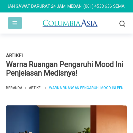
AN GAWAT DARURAT 24 JAM: MEDAN: (061) 4533 636
SEMARANG: (02
ARTIKEL
Warna Ruangan Pengaruhi Mood Ini
Penjelasan Medisnya!
BERANDA
»
ARTIKEL
»
WARNA RUANGAN PENGARUHI MOOD INI PENJELASAN MEDISNYA!