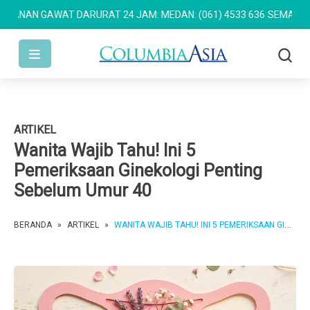
NAN GAWAT DARURAT 24 JAM: MEDAN: (061) 4533 636
SEMARANG: (0
ARTIKEL
Wanita Wajib Tahu! Ini 5
Pemeriksaan Ginekologi Penting
Sebelum Umur 40
BERANDA
»
ARTIKEL
»
WANITA WAJIB TAHU! INI 5 PEMERIKSAAN GINEKOLOGI PENTING SEBELUM UMUR 40