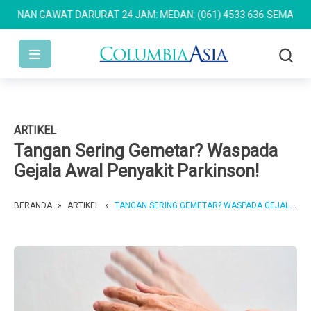
AN GAWAT DARURAT 24 JAM: MEDAN: (061) 4533 636
SEMARANG: (02
ARTIKEL
Tangan Sering Gemetar? Waspada
Gejala Awal Penyakit Parkinson!
BERANDA
»
ARTIKEL
»
TANGAN SERING GEMETAR? WASPADA GEJALA AWAL PENYAKIT PARKINSON!