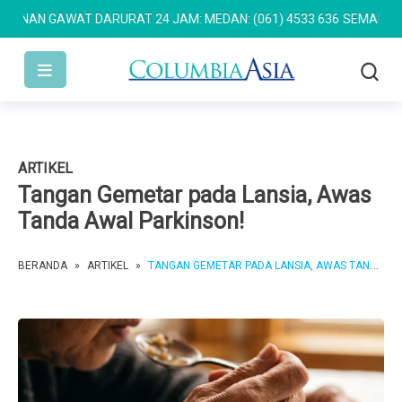
AN GAWAT DARURAT 24 JAM: MEDAN: (061) 4533 636
SEMARANG: (02
ARTIKEL
Tangan Gemetar pada Lansia, Awas
Tanda Awal Parkinson!
BERANDA
»
ARTIKEL
»
TANGAN GEMETAR PADA LANSIA, AWAS TANDA AWAL PARKINSON!