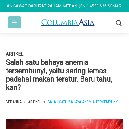
 GAWAT DARURAT 24 JAM: MEDAN: (061) 4533 636
SEMARANG: (024)
ARTIKEL
Salah satu bahaya anemia
tersembunyi, yaitu sering lemas
padahal makan teratur. Baru tahu,
kan?
BERANDA
»
ARTIKEL
»
SALAH SATU BAHAYA ANEMIA TERSEMBUNYI, YAITU SERING LEMAS PADAHAL MAKAN TERATUR. BARU TAHU, KAN?