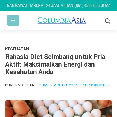
N GAWAT DARURAT 24 JAM: MEDAN: (061) 4533 636
SEMARANG: (024
KESEHATAN
Rahasia Diet Seimbang untuk Pria
Aktif: Maksimalkan Energi dan
Kesehatan Anda
BERANDA
»
ARTIKEL
»
RAHASIA DIET SEIMBANG UNTUK PRIA AKTIF: MAKSIMALKAN ENERGI DAN KESEHATAN ANDA