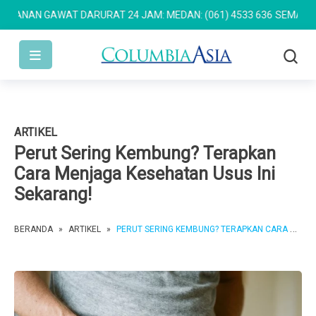
NAN GAWAT DARURAT 24 JAM: MEDAN: (061) 4533 636
SEMARANG: (0
ARTIKEL
Perut Sering Kembung? Terapkan
Cara Menjaga Kesehatan Usus Ini
Sekarang!
BERANDA
»
ARTIKEL
»
PERUT SERING KEMBUNG? TERAPKAN CARA MENJAGA KESEHATAN USUS INI SEKARANG!