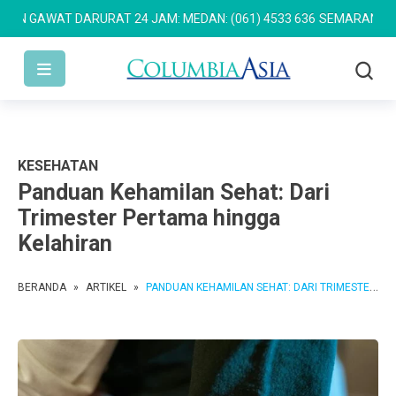
WAT DARURAT 24 JAM: MEDAN: (061) 4533 636
SEMARANG: (024) 7
KESEHATAN
Panduan Kehamilan Sehat: Dari
Trimester Pertama hingga
Kelahiran
BERANDA
»
ARTIKEL
»
PANDUAN KEHAMILAN SEHAT: DARI TRIMESTER PERTAMA HINGGA KELAHIRAN