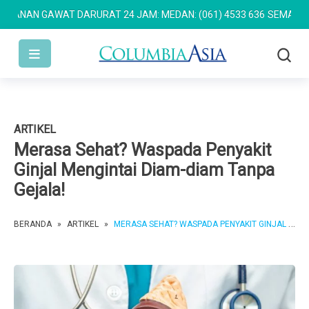
AN GAWAT DARURAT 24 JAM: MEDAN: (061) 4533 636
SEMARANG: (0
ARTIKEL
Merasa Sehat? Waspada Penyakit
Ginjal Mengintai Diam-diam Tanpa
Gejala!
BERANDA
»
ARTIKEL
»
MERASA SEHAT? WASPADA PENYAKIT GINJAL MENGINTAI DIAM-DIAM TANPA GEJALA!