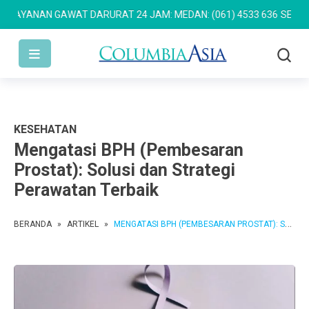
YANAN GAWAT DARURAT 24 JAM: MEDAN: (061) 4533 636
SEMARANG: 
KESEHATAN
Mengatasi BPH (Pembesaran
Prostat): Solusi dan Strategi
Perawatan Terbaik
BERANDA
»
ARTIKEL
»
MENGATASI BPH (PEMBESARAN PROSTAT): SOLUSI DAN STRATEGI PERAWATAN TERBAIK