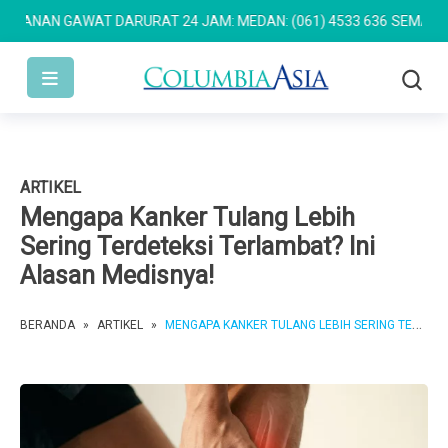
NAN GAWAT DARURAT 24 JAM: MEDAN: (061) 4533 636
SEMARANG: (0
ARTIKEL
Mengapa Kanker Tulang Lebih
Sering Terdeteksi Terlambat? Ini
Alasan Medisnya!
BERANDA
»
ARTIKEL
»
MENGAPA KANKER TULANG LEBIH SERING TERDETEKSI TERLAMBAT? INI ALASAN MEDISNYA!