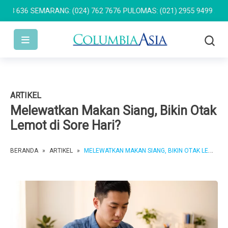
 636
SEMARANG: (024) 762 7676
PULOMAS: (021) 2955 9499
AKSARA:
ARTIKEL
Melewatkan Makan Siang, Bikin Otak
Lemot di Sore Hari?
BERANDA
»
ARTIKEL
»
MELEWATKAN MAKAN SIANG, BIKIN OTAK LEMOT DI SORE HARI?