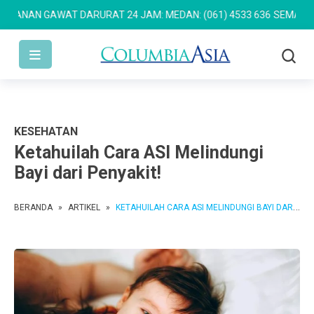
AN GAWAT DARURAT 24 JAM: MEDAN: (061) 4533 636
SEMARANG: (02
KESEHATAN
Ketahuilah Cara ASI Melindungi
Bayi dari Penyakit!
BERANDA
»
ARTIKEL
»
KETAHUILAH CARA ASI MELINDUNGI BAYI DARI PENYAKIT!