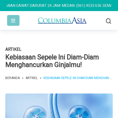
NAN GAWAT DARURAT 24 JAM: MEDAN: (061) 4533 636
SEMARANG: (0
ARTIKEL
Kebiasaan Sepele Ini Diam-Diam
Menghancurkan Ginjalmu!
BERANDA
»
ARTIKEL
»
KEBIASAAN SEPELE INI DIAM-DIAM MENGHANCURKAN GINJALMU!