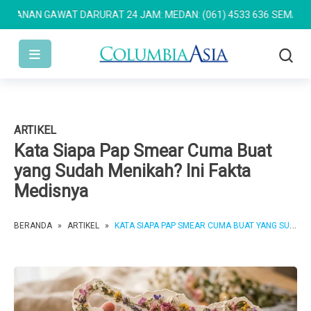
NAN GAWAT DARURAT 24 JAM: MEDAN: (061) 4533 636
SEMARANG: (0
ARTIKEL
Kata Siapa Pap Smear Cuma Buat
yang Sudah Menikah? Ini Fakta
Medisnya
BERANDA
»
ARTIKEL
»
KATA SIAPA PAP SMEAR CUMA BUAT YANG SUDAH MENIKAH? INI FAKTA MEDISNYA