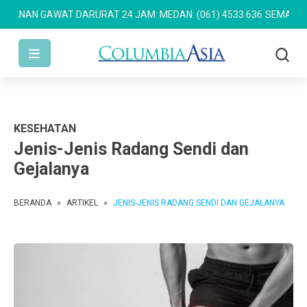
AN GAWAT DARURAT 24 JAM: MEDAN: (061) 4533 636
SEMARANG: (02
KESEHATAN
Jenis-Jenis Radang Sendi dan
Gejalanya
BERANDA
»
ARTIKEL
»
JENIS-JENIS RADANG SENDI DAN GEJALANYA