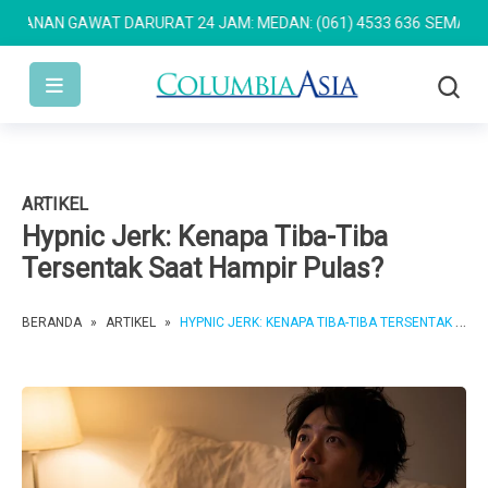
NAN GAWAT DARURAT 24 JAM: MEDAN: (061) 4533 636
SEMARANG: (0
ARTIKEL
Hypnic Jerk: Kenapa Tiba-Tiba
Tersentak Saat Hampir Pulas?
BERANDA
»
ARTIKEL
»
HYPNIC JERK: KENAPA TIBA-TIBA TERSENTAK SAAT HAMPIR PULAS?