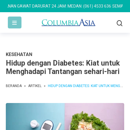
NAN GAWAT DARURAT 24 JAM: MEDAN: (061) 4533 636
SEMARANG: (0
KESEHATAN
Hidup dengan Diabetes: Kiat untuk
Menghadapi Tantangan sehari-hari
BERANDA
»
ARTIKEL
»
HIDUP DENGAN DIABETES: KIAT UNTUK MENGHADAPI TANTANGAN SEHARI-HARI