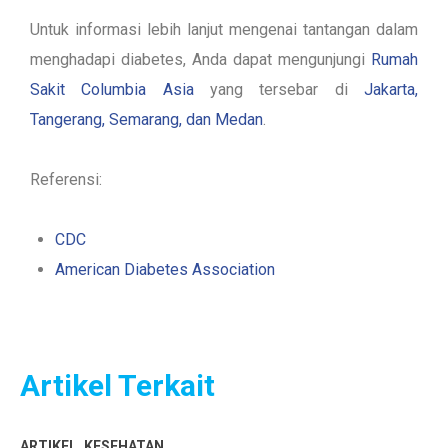
Untuk informasi lebih lanjut mengenai tantangan dalam
menghadapi diabetes, Anda dapat mengunjungi
Rumah
Sakit Columbia Asia
yang tersebar di
Jakarta,
Tangerang, Semarang, dan Medan
.
Referensi:
CDC
American Diabetes Association
Artikel Terkait
,
ARTIKEL
KESEHATAN