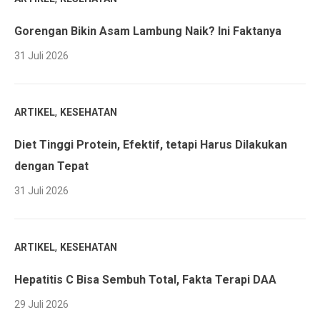
Gorengan Bikin Asam Lambung Naik? Ini Faktanya
31 Juli 2026
,
ARTIKEL
KESEHATAN
Diet Tinggi Protein, Efektif, tetapi Harus Dilakukan
dengan Tepat
31 Juli 2026
,
ARTIKEL
KESEHATAN
Hepatitis C Bisa Sembuh Total, Fakta Terapi DAA
29 Juli 2026