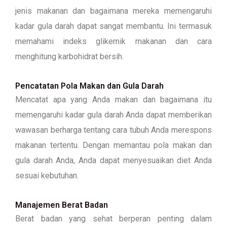
jenis makanan dan bagaimana mereka memengaruhi
kadar gula darah dapat sangat membantu. Ini termasuk
memahami indeks glikemik makanan dan cara
menghitung karbohidrat bersih.
Pencatatan Pola Makan dan Gula Darah
Mencatat apa yang Anda makan dan bagaimana itu
memengaruhi kadar gula darah Anda dapat memberikan
wawasan berharga tentang cara tubuh Anda merespons
makanan tertentu. Dengan memantau pola makan dan
gula darah Anda, Anda dapat menyesuaikan diet Anda
sesuai kebutuhan.
Manajemen Berat Badan
Berat badan yang sehat berperan penting dalam