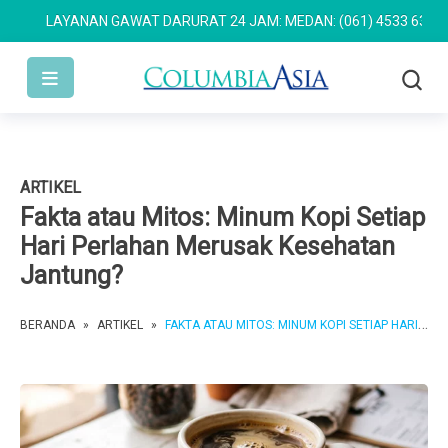
LAYANAN GAWAT DARURAT 24 JAM: MEDAN: (061) 4533 636
SEMAR
ARTIKEL
Fakta atau Mitos: Minum Kopi Setiap
Hari Perlahan Merusak Kesehatan
Jantung?
BERANDA
»
ARTIKEL
»
FAKTA ATAU MITOS: MINUM KOPI SETIAP HARI PERLAHAN MERUSAK KESEHATAN JANTUNG?