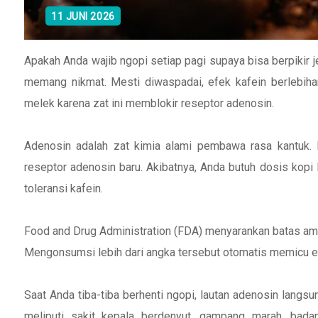
11 JUNI 2026
Apakah Anda wajib ngopi setiap pagi supaya bisa berpikir j
memang nikmat. Mesti diwaspadai, efek kafein berlebih
melek karena zat ini memblokir reseptor adenosin.
Adenosin adalah zat kimia alami pembawa rasa kantuk
reseptor adenosin baru. Akibatnya, Anda butuh dosis kopi l
toleransi kafein.
Food and Drug Administration (FDA) menyarankan batas ama
Mengonsumsi lebih dari angka tersebut otomatis memicu ef
Saat Anda tiba-tiba berhenti ngopi, lautan adenosin langs
meliputi sakit kepala berdenyut, gampang marah, badan