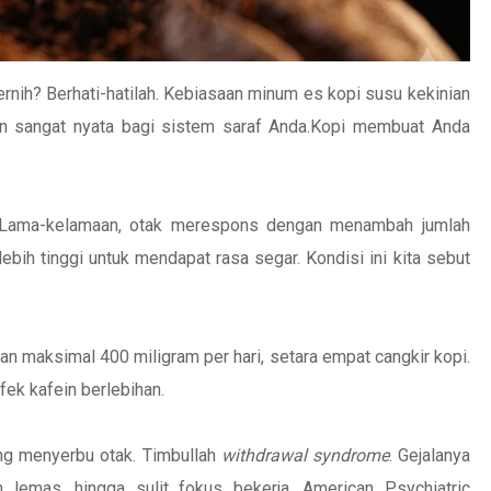
ernih? Berhati-hatilah. Kebiasaan minum es kopi susu kekinian
an sangat nyata bagi sistem saraf Anda.Kopi membuat Anda
. Lama-kelamaan, otak merespons dengan menambah jumlah
ebih tinggi untuk mendapat rasa segar. Kondisi ini kita sebut
n maksimal 400 miligram per hari, setara empat cangkir kopi.
ek kafein berlebihan.
ung menyerbu otak. Timbullah
withdrawal syndrome
. Gejalanya
 lemas, hingga sulit fokus bekerja. American Psychiatric