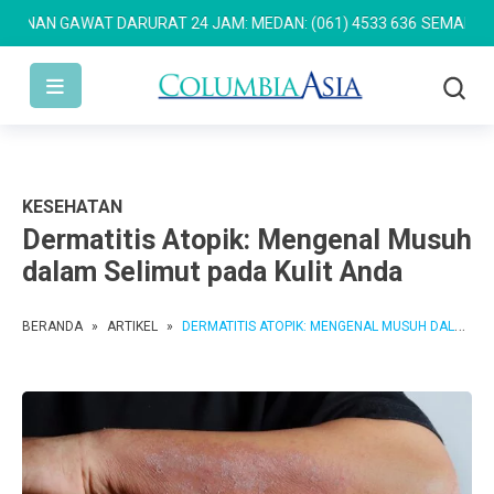
N GAWAT DARURAT 24 JAM: MEDAN: (061) 4533 636
SEMARANG: (02
KESEHATAN
Dermatitis Atopik: Mengenal Musuh
dalam Selimut pada Kulit Anda
BERANDA
»
ARTIKEL
»
DERMATITIS ATOPIK: MENGENAL MUSUH DALAM SELIMUT PADA KULIT ANDA