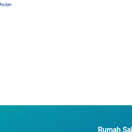
 Medan
.
Rumah Sak