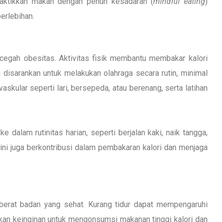
raktikkan makan dengan penuh kesadaran (
mindful eating
)
erlebihan.
cegah obesitas. Aktivitas fisik membantu membakar kalori
disarankan untuk melakukan olahraga secara rutin, minimal
skular seperti lari, bersepeda, atau berenang, serta latihan
ke dalam rutinitas harian, seperti berjalan kaki, naik tangga,
l ini juga berkontribusi dalam pembakaran kalori dan menjaga
 berat badan yang sehat. Kurang tidur dapat mempengaruhi
an keinginan untuk mengonsumsi makanan tinggi kalori dan