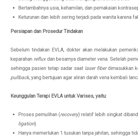
Bertambahnya usia, kehamilan, dan pemakaian kontrase
Keturunan dan lebih sering terjadi pada wanita karena fa
Persiapan dan Prosedur Tindakan
Sebelum tindakan EVLA, dokter akan melakukan pemeriks
keparahan
reflux
dan besarnya diameter vena. Setelah peme
sehingga pasien tetap sadar saat
laser fiber
dimasukkan ke
pullback
, yang bertujuan agar aliran darah vena kembali lan
Keunggulan Terapi EVLA untuk Varises, yaitu:
Proses pemulihan (
recovery
) relatif lebih singkat diba
ligation
).
Hanya memerlukan 1 tusukan tanpa jahitan, sehingga tid