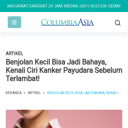
N GAWAT DARURAT 24 JAM: MEDAN: (061) 4533 636
SEMARANG: (02
ARTIKEL
Benjolan Kecil Bisa Jadi Bahaya,
Kenali Ciri Kanker Payudara Sebelum
Terlambat!
BERANDA
»
ARTIKEL
»
BENJOLAN KECIL BISA JADI BAHAYA, KENALI CIRI KANKER PAYUDARA SEBELUM TERLAMBAT!