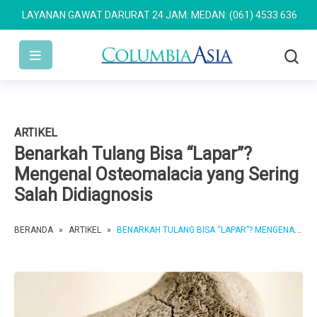
LAYANAN GAWAT DARURAT 24 JAM: MEDAN: (061) 4533 636
SEMARAN
ARTIKEL
Benarkah Tulang Bisa “Lapar”?
Mengenal Osteomalacia yang Sering
Salah Didiagnosis
BERANDA
»
ARTIKEL
»
BENARKAH TULANG BISA “LAPAR”? MENGENAL OSTEOMALACIA YANG SERING SALAH DIDIAGNOSIS